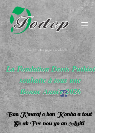
Visiter notre page Facebook
La Fondation Denis Puthiot
souhaite à tous une
Bonne Année 2026
Bon Kouraj e bon Konba a tout
Sè ak Frè nou yo an Ayiti