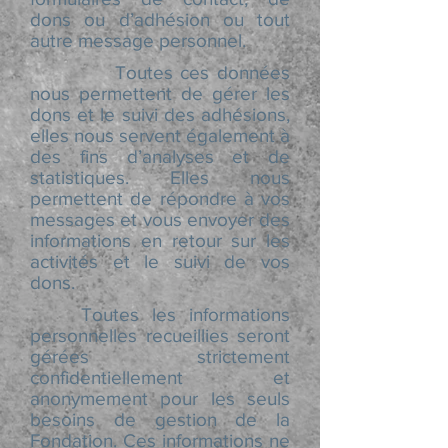
dons ou d’adhésion ou tout
autre message personnel.
Toutes ces données
nous permettent de gérer les
dons et le suivi des adhésions,
elles nous servent également à
des fins d’analyses et de
statistiques. Elles nous
permettent de répondre à vos
messages et vous envoyer des
informations en retour sur les
activités et le suivi de vos
dons.
Toutes les informations
personnelles recueillies seront
gérées strictement
confidentiellement et
anonymement pour les seuls
besoins de gestion de la
Fondation. Ces informations ne