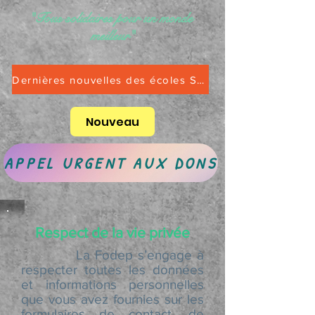
"Tous solidaires pour un monde
meilleur"
Dernières nouvelles des écoles Saint-Alphonse Rentrée scolaire 2025-2026
Nouveau
APPEL URGENT AUX DONS
Respect de la vie privée
La Fodep s’engage à
respecter toutes les données
et informations personnelles
que vous avez fournies sur les
formulaires de contact, de