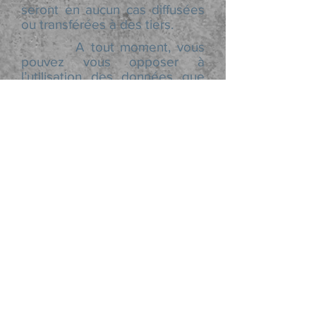
seront en aucun cas diffusées
ou transférées à des tiers.
A tout moment, vous
pouvez vous opposer à
l’utilisation des données que
vous avez fournies. Vous
pouvez demander de rectifier
ou de supprimer des
informations personnelles en
écrivant à :
fodephaiti@yahoo.com
Le site est sécurisé par le
SSL/TLS certificate